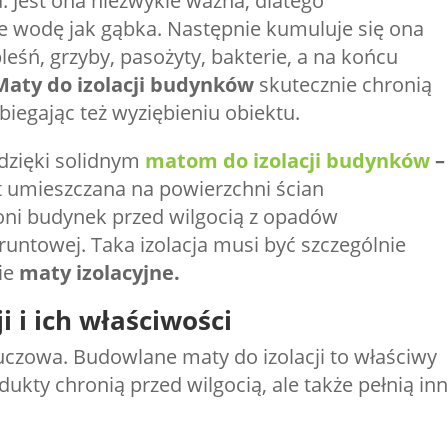
. Jest ona niezwykle ważna, dlatego
e wodę jak gąbka. Następnie kumuluje się ona
leśń, grzyby, pasożyty, bakterie, a na końcu
Maty do izolacji budynków
skutecznie chronią
iegając też wyziębieniu obiektu.
 dzięki solidnym
matom do izolacji budynków
–
st umieszczana na powierzchni ścian
ni budynek przed wilgocią z opadów
untowej. Taka izolacja musi być szczególnie
ie
maty izolacyjne.
 i ich właściwości
luczowa. Budowlane maty do izolacji
to właściwy
ukty chronią przed wilgocią, ale także pełnią in