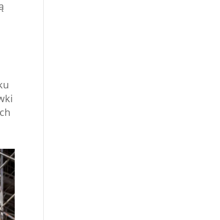
ą
ku
wki
ich