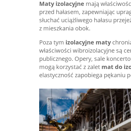
Maty izolacyjne
mają właściwości
przed hałasem, zapewniając upragn
słuchać uciążliwego hałasu przej
z mieszkania obok.
Poza tym
izolacyjne maty
chroni
właściwości wibroizolacyjne są ce
publicznego. Opery, sale koncerto
mogą korzystać z zalet
mat do iz
elastyczność zapobiega pękaniu po