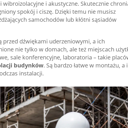
 wibroizolacyjne i akustyczne. Skutecznie chroni
iony spokój i ciszę. Dzięki temu nie musisz
eżdżających samochodów lub kłótni sąsiadów
ą przed dźwiękami uderzeniowymi, a ich
nione nie tylko w domach, ale też miejscach użyt
we, sale konferencyjne, laboratoria – takie placó
olacji budynków
. Są bardzo łatwe w montażu, a 
dczas instalacji.