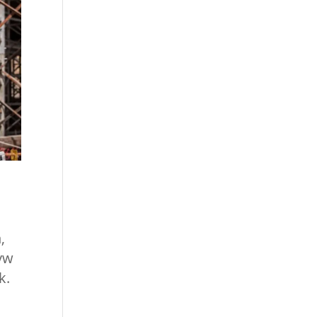
,
ływ
k.