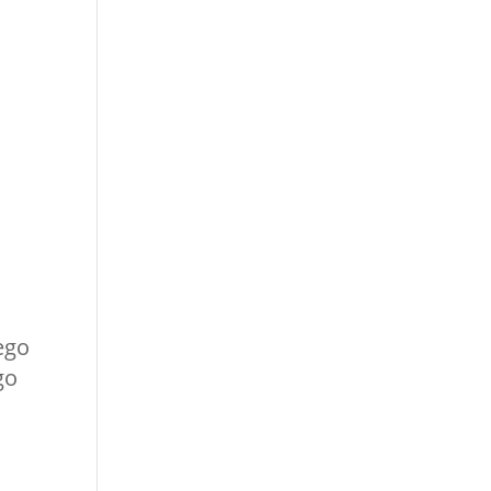
ego
go