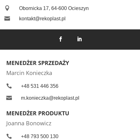

Obornicka 17, 64-600 Ocieszyn

kontakt@rekoplast.pl
MENEDŻER SPRZEDAŻY
Marcin Konieczka

+48 531 446 356

m.konieczka@rekoplast.pl
MENEDŻER PRODUKTU
Joanna Bonowicz

+48 793 500 130