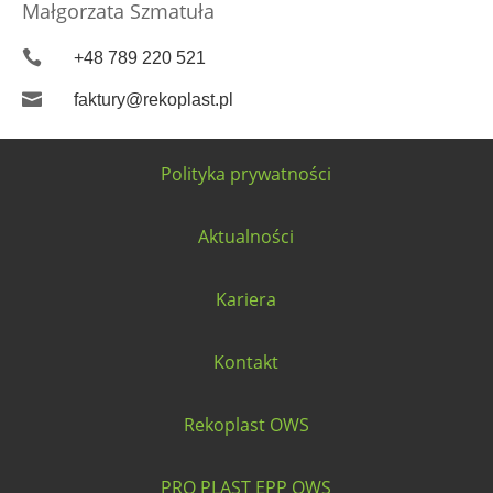
Małgorzata Szmatuła

+48 789 220 521

faktury@rekoplast.pl
Polityka prywatności
Aktualności
Kariera
Kontakt
Rekoplast OWS
PRO PLAST EPP OWS