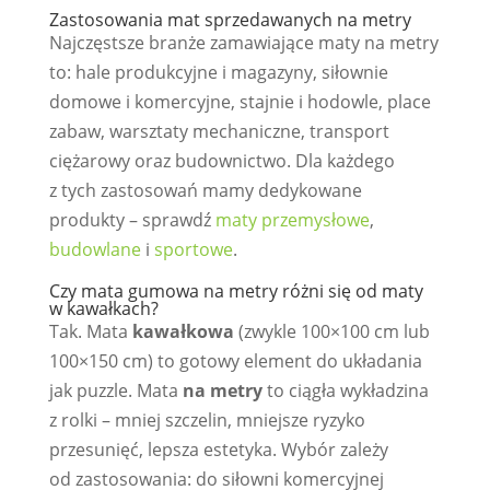
Zastosowania mat sprzedawanych na metry
Najczęstsze branże zamawiające maty na metry
to: hale produkcyjne i magazyny, siłownie
domowe i komercyjne, stajnie i hodowle, place
zabaw, warsztaty mechaniczne, transport
ciężarowy oraz budownictwo. Dla każdego
z tych zastosowań mamy dedykowane
produkty – sprawdź
maty przemysłowe
,
budowlane
i
sportowe
.
Czy mata gumowa na metry różni się od maty
w kawałkach?
Tak. Mata
kawałkowa
(zwykle 100×100 cm lub
100×150 cm) to gotowy element do układania
jak puzzle. Mata
na metry
to ciągła wykładzina
z rolki – mniej szczelin, mniejsze ryzyko
przesunięć, lepsza estetyka. Wybór zależy
od zastosowania: do siłowni komercyjnej