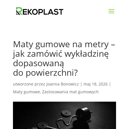
Maty gumowe na metry –
jak zamówić wykładzinę
dopasowaną
do powierzchni?
utworzone przez
Joanna Bonowicz
|
maj 18, 2026
|
Maty gumowe
,
Zastosowania mat gumowych