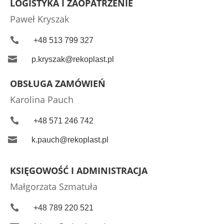
LOGISTYKA I ZAOPATRZENIE
Paweł Kryszak

+48 513 799 327

p.kryszak@rekoplast.pl
OBSŁUGA ZAMÓWIEŃ
Karolina Pauch

+48 571 246 742

k.pauch@rekoplast.pl
KSIĘGOWOŚĆ I ADMINISTRACJA
Małgorzata Szmatuła

+48 789 220 521