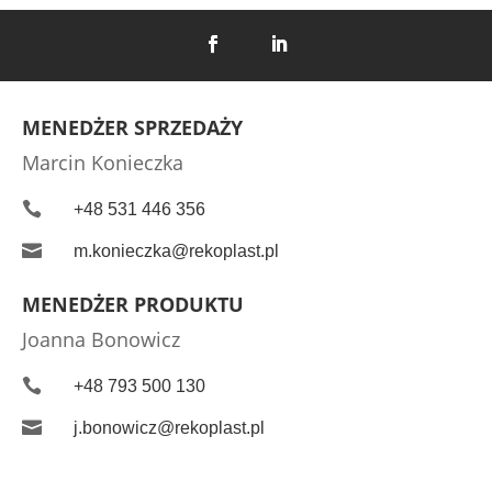
MENEDŻER SPRZEDAŻY
Marcin Konieczka

+48 531 446 356

m.konieczka@rekoplast.pl
MENEDŻER PRODUKTU
Joanna Bonowicz

+48 793 500 130

j.bonowicz@rekoplast.pl