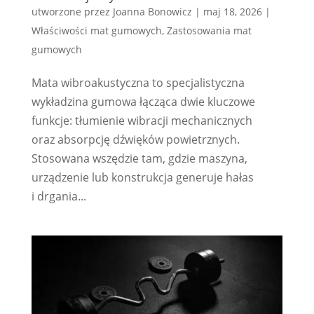
utworzone przez
Joanna Bonowicz
|
maj 18, 2026
|
Właściwości mat gumowych
,
Zastosowania mat
gumowych
Mata wibroakustyczna to specjalistyczna
wykładzina gumowa łącząca dwie kluczowe
funkcje: tłumienie wibracji mechanicznych
oraz absorpcję dźwięków powietrznych.
Stosowana wszędzie tam, gdzie maszyna,
urządzenie lub konstrukcja generuje hałas
i drgania...