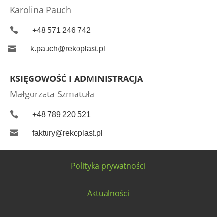
Karolina Pauch

+48 571 246 742

k.pauch@rekoplast.pl
KSIĘGOWOŚĆ I ADMINISTRACJA
Małgorzata Szmatuła

+48 789 220 521

faktury@rekoplast.pl
Polityka prywatności
Aktualności