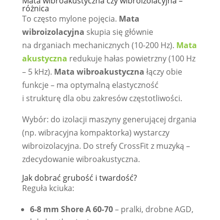
Mata wibroakustyczna czy wibroizolacyjna –
różnica
To często mylone pojęcia.
Mata
wibroizolacyjna
skupia się głównie
na drganiach mechanicznych (10-200 Hz).
Mata
akustyczna
redukuje hałas powietrzny (100 Hz
– 5 kHz).
Mata wibroakustyczna
łączy obie
funkcje – ma optymalną elastyczność
i strukturę dla obu zakresów częstotliwości.
Wybór: do izolacji maszyny generującej drgania
(np. wibracyjna kompaktorka) wystarczy
wibroizolacyjna. Do strefy CrossFit z muzyką –
zdecydowanie wibroakustyczna.
Jak dobrać grubość i twardość?
Reguła kciuka:
6-8 mm Shore A 60-70
– pralki, drobne AGD,