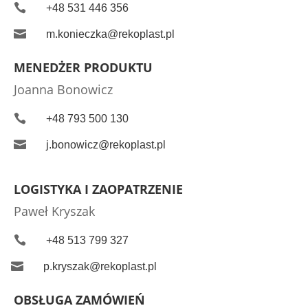

+48 531 446 356

m.konieczka@rekoplast.pl
MENEDŻER PRODUKTU
Joanna Bonowicz

+48 793 500 130

j.bonowicz@rekoplast.pl
LOGISTYKA I ZAOPATRZENIE
Paweł Kryszak

+48 513 799 327

p.kryszak@rekoplast.pl
OBSŁUGA ZAMÓWIEŃ