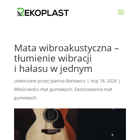
Mata wibroakustyczna –
tłumienie wibracji
i hałasu w jednym
utworzone przez
Joanna Bonowicz
|
maj 18, 2026
|
Właściwości mat gumowych
,
Zastosowania mat
gumowych