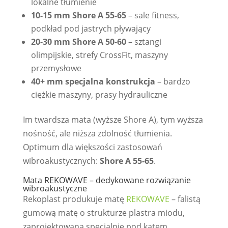
lokalne tłumienie
10-15 mm Shore A 55-65
– sale fitness,
podkład pod jastrych pływający
20-30 mm Shore A 50-60
– sztangi
olimpijskie, strefy CrossFit, maszyny
przemysłowe
40+ mm specjalna konstrukcja
– bardzo
ciężkie maszyny, prasy hydrauliczne
Im twardsza mata (wyższe Shore A), tym wyższa
nośność, ale niższa zdolność tłumienia.
Optimum dla większości zastosowań
wibroakustycznych:
Shore A 55-65
.
Mata REKOWAVE – dedykowane rozwiązanie
wibroakustyczne
Rekoplast produkuje matę
REKOWAVE
– falistą
gumową matę o strukturze plastra miodu,
zaprojektowaną specjalnie pod kątem