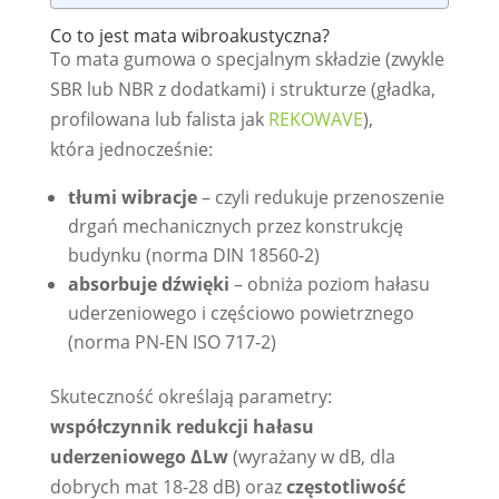
Co to jest mata wibroakustyczna?
To mata gumowa o specjalnym składzie (zwykle
SBR lub NBR z dodatkami) i strukturze (gładka,
profilowana lub falista jak
REKOWAVE
),
która jednocześnie:
tłumi wibracje
– czyli redukuje przenoszenie
drgań mechanicznych przez konstrukcję
budynku (norma DIN 18560-2)
absorbuje dźwięki
– obniża poziom hałasu
uderzeniowego i częściowo powietrznego
(norma PN-EN ISO 717-2)
Skuteczność określają parametry:
współczynnik redukcji hałasu
uderzeniowego ΔLw
(wyrażany w dB, dla
dobrych mat 18-28 dB) oraz
częstotliwość