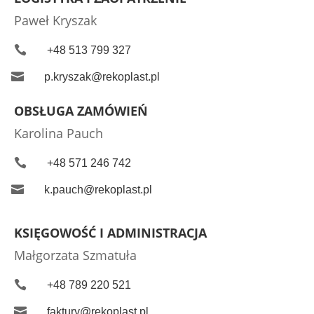
Paweł Kryszak

+48 513 799 327

p.kryszak@rekoplast.pl
OBSŁUGA ZAMÓWIEŃ
Karolina Pauch

+48 571 246 742

k.pauch@rekoplast.pl
KSIĘGOWOŚĆ I ADMINISTRACJA
Małgorzata Szmatuła

+48 789 220 521

faktury@rekoplast.pl