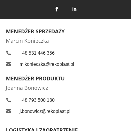
MENEDŻER SPRZEDAŻY
Marcin Konieczka

+48 531 446 356

m.konieczka@rekoplast.pl
MENEDŻER PRODUKTU
Joanna Bonowicz

+48 793 500 130

j.bonowicz@rekoplast.pl
LOGISTYKA I ZAOPATRZENIE