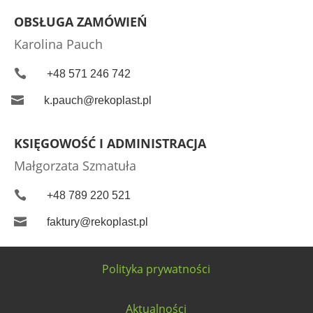
OBSŁUGA ZAMÓWIEŃ
Karolina Pauch

+48 571 246 742

k.pauch@rekoplast.pl
KSIĘGOWOŚĆ I ADMINISTRACJA
Małgorzata Szmatuła

+48 789 220 521

faktury@rekoplast.pl
Polityka prywatności
Aktualności