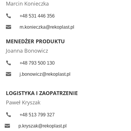
Marcin Konieczka

+48 531 446 356

m.konieczka@rekoplast.pl
MENEDŻER PRODUKTU
Joanna Bonowicz

+48 793 500 130

j.bonowicz@rekoplast.pl
LOGISTYKA I ZAOPATRZENIE
Paweł Kryszak

+48 513 799 327

p.kryszak@rekoplast.pl