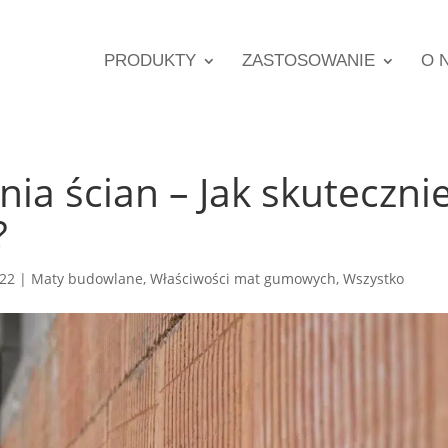
PRODUKTY
ZASTOSOWANIE
O 
ia ścian – Jak skuteczni
?
022
|
Maty budowlane
,
Właściwości mat gumowych
,
Wszystko