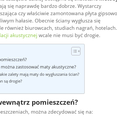
zają się naprawdę bardzo dobrze. Wystarczy
zająca czy właściwie zamontowana płyta gipsowo
liwym hałasie. Obecnie ściany wygłusza się
le również biurowcach, studiach nagrań, hotelach
lacji akustycznej
wcale nie musi być drogie.
 pomieszczeń?
e można zastosować maty akustyczne?
akie zalety mają maty do wygłuszania ścian?
n są drogie?
 wewnątrz pomieszczeń?
eszczeniach, można zdecydować się na: