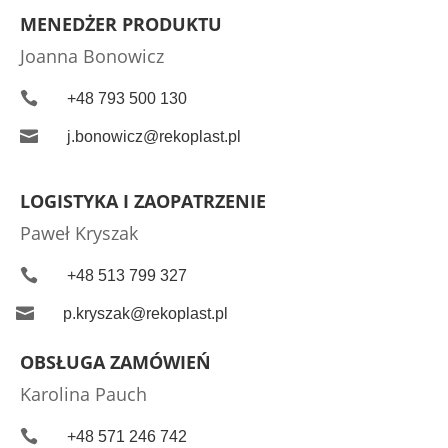
MENEDŻER PRODUKTU
Joanna Bonowicz

+48 793 500 130

j.bonowicz@rekoplast.pl
LOGISTYKA I ZAOPATRZENIE
Paweł Kryszak

+48 513 799 327

p.kryszak@rekoplast.pl
OBSŁUGA ZAMÓWIEŃ
Karolina Pauch

+48 571 246 742