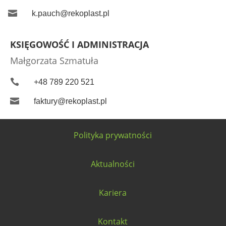

k.pauch@rekoplast.pl
KSIĘGOWOŚĆ I ADMINISTRACJA
Małgorzata Szmatuła

+48 789 220 521

faktury@rekoplast.pl
Polityka prywatności
Aktualności
Kariera
Kontakt