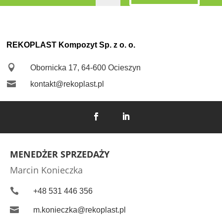
REKOPLAST Kompozyt Sp. z o. o.

Obornicka 17, 64-600 Ocieszyn

kontakt@rekoplast.pl
MENEDŻER SPRZEDAŻY
Marcin Konieczka

+48 531 446 356

m.konieczka@rekoplast.pl