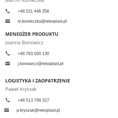

+48 531 446 356

m.konieczka@rekoplast.pl
MENEDŻER PRODUKTU
Joanna Bonowicz

+48 793 500 130

j.bonowicz@rekoplast.pl
LOGISTYKA I ZAOPATRZENIE
Paweł Kryszak

+48 513 799 327

p.kryszak@rekoplast.pl