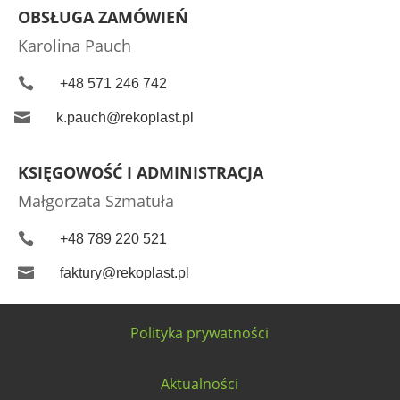
OBSŁUGA ZAMÓWIEŃ
Karolina Pauch

+48 571 246 742

k.pauch@rekoplast.pl
KSIĘGOWOŚĆ I ADMINISTRACJA
Małgorzata Szmatuła

+48 789 220 521

faktury@rekoplast.pl
Polityka prywatności
Aktualności