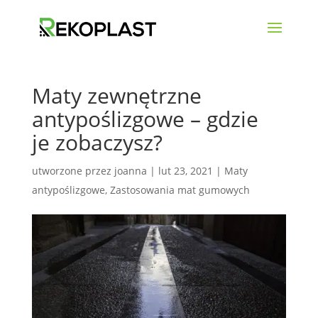
Maty zewnętrzne
antypoślizgowe – gdzie
je zobaczysz?
utworzone przez
joanna
|
lut 23, 2021
|
Maty
antypoślizgowe
,
Zastosowania mat gumowych