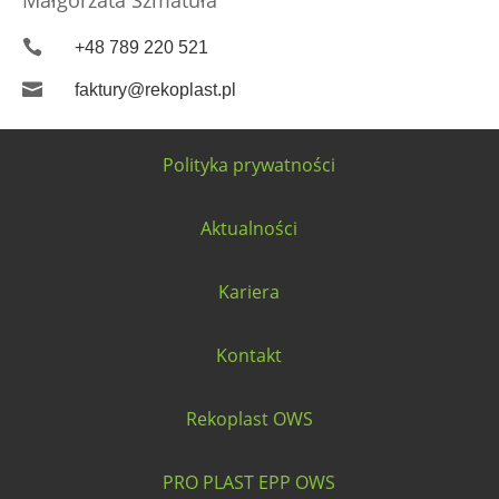

+48 789 220 521

faktury@rekoplast.pl
Polityka prywatności
Aktualności
Kariera
Kontakt
Rekoplast OWS
PRO PLAST EPP OWS