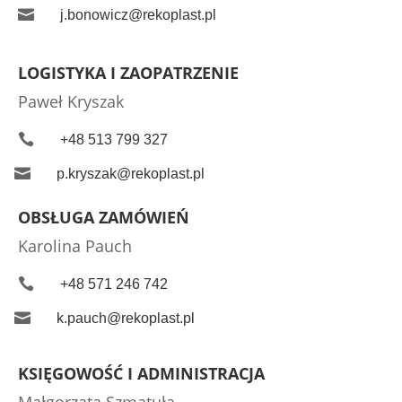

j.bonowicz@rekoplast.pl
LOGISTYKA I ZAOPATRZENIE
Paweł Kryszak

+48 513 799 327

p.kryszak@rekoplast.pl
OBSŁUGA ZAMÓWIEŃ
Karolina Pauch

+48 571 246 742

k.pauch@rekoplast.pl
KSIĘGOWOŚĆ I ADMINISTRACJA
Małgorzata Szmatuła