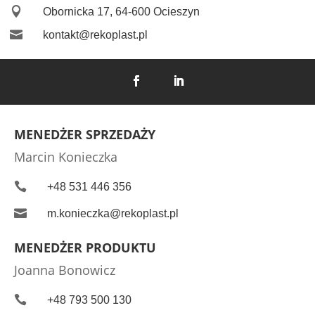

Obornicka 17, 64-600 Ocieszyn

kontakt@rekoplast.pl
MENEDŻER SPRZEDAŻY
Marcin Konieczka

+48 531 446 356

m.konieczka@rekoplast.pl
MENEDŻER PRODUKTU
Joanna Bonowicz

+48 793 500 130