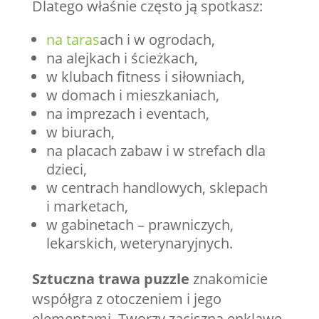
Dlatego właśnie często ją spotkasz:
na taras
ach i w ogrodach,
na alejkach i ścieżkach,
w klubach fitness i siłowniach,
w domach i mieszkaniach,
na imprezach i eventach,
w biurach,
na placach zabaw i w strefach dla
dzieci,
w centrach handlowych, sklepach
i marketach,
w gabinetach – prawniczych,
lekarskich, weterynaryjnych.
Sztuczna trawa puzzle
znakomicie
współgra z otoczeniem i jego
elementami. Tworzy zaciszną enklawę