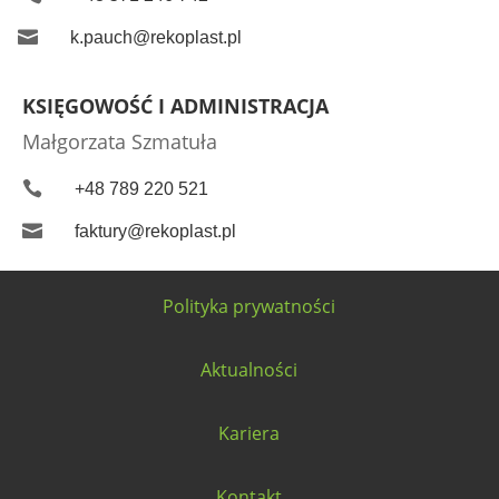

k.pauch@rekoplast.pl
KSIĘGOWOŚĆ I ADMINISTRACJA
Małgorzata Szmatuła

+48 789 220 521

faktury@rekoplast.pl
Polityka prywatności
Aktualności
Kariera
Kontakt