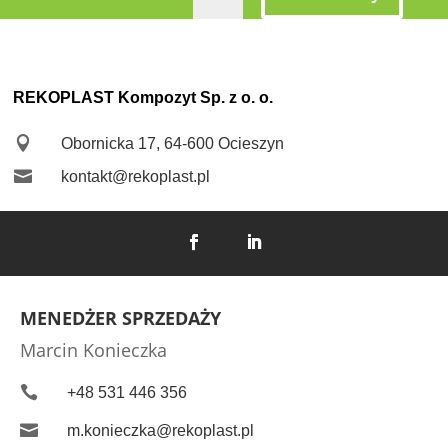
REKOPLAST Kompozyt Sp. z o. o.

Obornicka 17, 64-600 Ocieszyn

kontakt@rekoplast.pl
MENEDŻER SPRZEDAŻY
Marcin Konieczka

+48 531 446 356

m.konieczka@rekoplast.pl