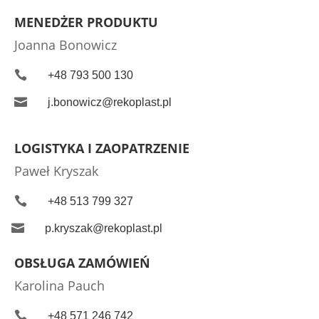
MENEDŻER PRODUKTU
Joanna Bonowicz

+48 793 500 130

j.bonowicz@rekoplast.pl
LOGISTYKA I ZAOPATRZENIE
Paweł Kryszak

+48 513 799 327

p.kryszak@rekoplast.pl
OBSŁUGA ZAMÓWIEŃ
Karolina Pauch

+48 571 246 742