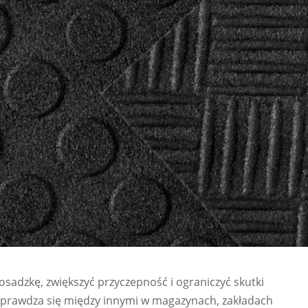
adzkę, zwiększyć przyczepność i ograniczyć skutki
Sprawdza się między innymi w magazynach, zakładach