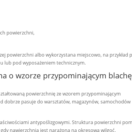
ch powierzchni,
zej powierzchni albo wykorzystana miejscowo, na przykład p
du lub pod wyposażeniem technicznym.
a o wzorze przypominającym blach
ztałtowaną powierzchnię ze wzorem przypominającym
ląd dobrze pasuje do warsztatów, magazynów, samochodów
właściwościami antypoślizgowymi. Struktura powierzchni po
, gdy nawierzchnia jest narażona na okresową wilgoć.