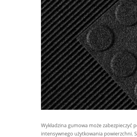
Wykładzina gumowa może zabezpieczyć pos
intensywnego użytkowania powierzchni. 