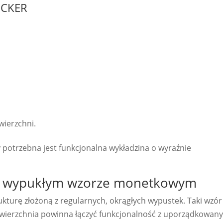
ECKER
ierzchni.
otrzebna jest funkcjonalna wykładzina o wyraźnie
o wypukłym wzorze monetkowym
turę złożoną z regularnych, okrągłych wypustek. Taki wzór 
awierzchnia powinna łączyć funkcjonalność z uporządkowan