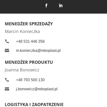
MENEDŻER SPRZEDAŻY
Marcin Konieczka

+48 531 446 356

m.konieczka@rekoplast.pl
MENEDŻER PRODUKTU
Joanna Bonowicz

+48 793 500 130

j.bonowicz@rekoplast.pl
LOGISTYKA I ZAOPATRZENIE