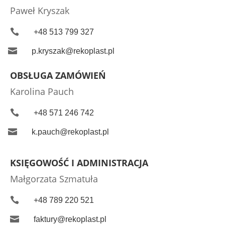
Paweł Kryszak

+48 513 799 327

p.kryszak@rekoplast.pl
OBSŁUGA ZAMÓWIEŃ
Karolina Pauch

+48 571 246 742

k.pauch@rekoplast.pl
KSIĘGOWOŚĆ I ADMINISTRACJA
Małgorzata Szmatuła

+48 789 220 521

faktury@rekoplast.pl