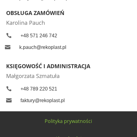
OBSŁUGA ZAMÓWIEŃ
Karolina Pauch

+48 571 246 742

k.pauch@rekoplast.pl
KSIĘGOWOŚĆ I ADMINISTRACJA
Małgorzata Szmatuła

+48 789 220 521

faktury@rekoplast.pl
Polityka prywatności