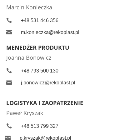
Marcin Konieczka

+48 531 446 356

m.konieczka@rekoplast.pl
MENEDŻER PRODUKTU
Joanna Bonowicz

+48 793 500 130

j.bonowicz@rekoplast.pl
LOGISTYKA I ZAOPATRZENIE
Paweł Kryszak

+48 513 799 327

p.kryszak@rekoplast.pl