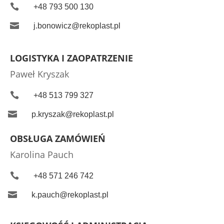

+48 793 500 130

j.bonowicz@rekoplast.pl
LOGISTYKA I ZAOPATRZENIE
Paweł Kryszak

+48 513 799 327

p.kryszak@rekoplast.pl
OBSŁUGA ZAMÓWIEŃ
Karolina Pauch

+48 571 246 742

k.pauch@rekoplast.pl