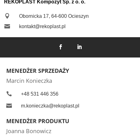
REKOPLAST Kompozyt Sp. z o. o.

Obornicka 17, 64-600 Ocieszyn

kontakt@rekoplast.pl
MENEDŻER SPRZEDAŻY
Marcin Konieczka

+48 531 446 356

m.konieczka@rekoplast.pl
MENEDŻER PRODUKTU
Joanna Bonowicz