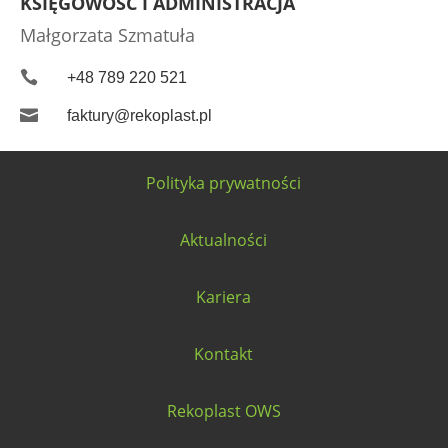
KSIĘGOWOŚĆ I ADMINISTRACJA
Małgorzata Szmatuła

+48 789 220 521

faktury@rekoplast.pl
Polityka prywatności
Aktualności
Kariera
Kontakt
Rekoplast OWS