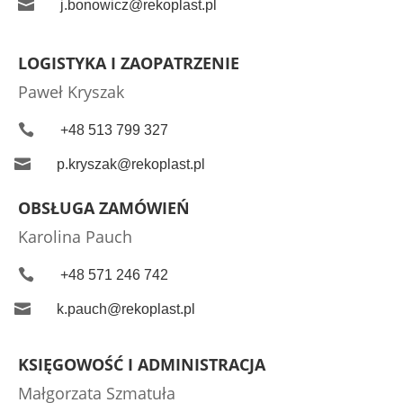

j.bonowicz@rekoplast.pl
LOGISTYKA I ZAOPATRZENIE
Paweł Kryszak

+48 513 799 327

p.kryszak@rekoplast.pl
OBSŁUGA ZAMÓWIEŃ
Karolina Pauch

+48 571 246 742

k.pauch@rekoplast.pl
KSIĘGOWOŚĆ I ADMINISTRACJA
Małgorzata Szmatuła