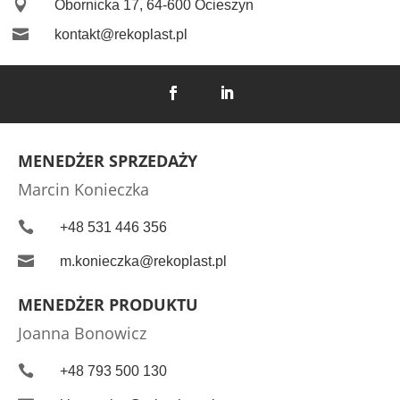

Obornicka 17, 64-600 Ocieszyn

kontakt@rekoplast.pl
MENEDŻER SPRZEDAŻY
Marcin Konieczka

+48 531 446 356

m.konieczka@rekoplast.pl
MENEDŻER PRODUKTU
Joanna Bonowicz

+48 793 500 130