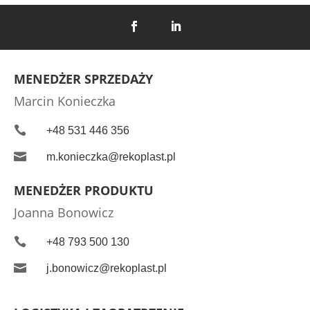
MENEDŻER SPRZEDAŻY
Marcin Konieczka

+48 531 446 356

m.konieczka@rekoplast.pl
MENEDŻER PRODUKTU
Joanna Bonowicz

+48 793 500 130

j.bonowicz@rekoplast.pl