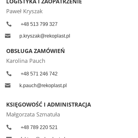
LOGISTYKA I ZAOPATRZENIE
Paweł Kryszak

+48 513 799 327

p.kryszak@rekoplast.pl
OBSŁUGA ZAMÓWIEŃ
Karolina Pauch

+48 571 246 742

k.pauch@rekoplast.pl
KSIĘGOWOŚĆ I ADMINISTRACJA
Małgorzata Szmatuła

+48 789 220 521