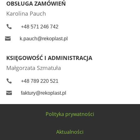
OBSŁUGA ZAMÓWIEŃ
Karolina Pauch

+48 571 246 742

k.pauch@rekoplast.pl
KSIĘGOWOŚĆ I ADMINISTRACJA
Małgorzata Szmatuła

+48 789 220 521

faktury@rekoplast.pl
Polityka prywatności
Aktualności