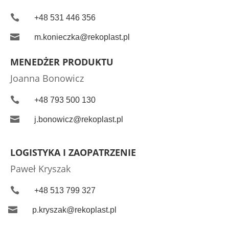

+48 531 446 356

m.konieczka@rekoplast.pl
MENEDŻER PRODUKTU
Joanna Bonowicz

+48 793 500 130

j.bonowicz@rekoplast.pl
LOGISTYKA I ZAOPATRZENIE
Paweł Kryszak

+48 513 799 327

p.kryszak@rekoplast.pl