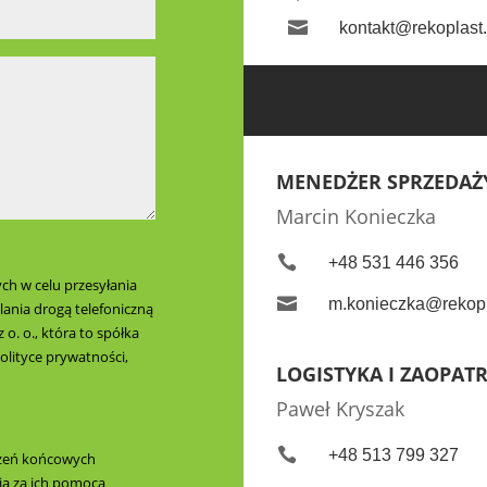

kontakt@rekoplast.
MENEDŻER SPRZEDAŻ
Marcin Konieczka

+48 531 446 356
h w celu przesyłania

m.konieczka@rekopl
lania drogą telefoniczną
o. o., która to spółka
lityce prywatności,
LOGISTYKA I ZAOPAT
Paweł Kryszak

+48 513 799 327
dzeń końcowych
a za ich pomocą