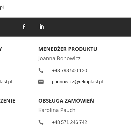
pl
Y
MENEDŻER PRODUKTU
Joanna Bonowicz

+48 793 500 130

ast.pl
j.bonowicz@rekoplast.pl
RZENIE
OBSŁUGA ZAMÓWIEŃ
Karolina Pauch

+48 571 246 742